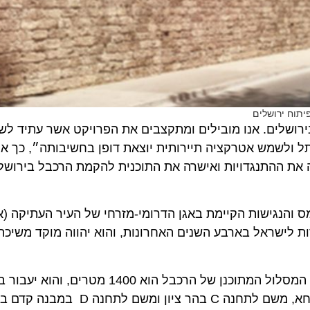
ירושלים
שלים. אנו מובילים ומתקצבים את הפרויקט אשר עתיד לשנות 
לשמש אטרקציה תיירותית יוצאת דופן בחשיבותה״, כך אמר הי
 ההתנגדויות ואישרה את התוכנית להקמת הרכבל בירושלים.
הנגישות הקיימת באגן הדרומי-מזרחי של העיר העתיקה (אזור
ישראל בארבע השנים האחרונות, והוא יהווה מוקד משיכה מרכ
התחנה שבמושבה הגרמנית, דרך תחנה תפעולית B בגן מיחא, משם לתחנה