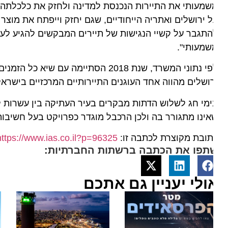
מעותי את התיירות הנכנסת למדינה ולחזק את כלכלתה. "הרכ
 ירושלים ואתריה הייחודיים, שגם יחזק וייפתח את מוצר הלי
תגבר על קשיי הנגישות של תיירים המבקשים להגיע לעיר ה
מעותי".
ושלים מהווה אחד העוגנים התיירותיים המרכזיים בישראל, ו
מי חג לשלוש הדתות מבקרים בעיר העתיקה בין עשרות למאות
ינו מתגורר בה ולכן הרכבל מוגדר כפרויקט בעל חשיבות רבה
ובת מקוצרת לכתבה זו:
https://www.ias.co.il?p=96325
תפו את הכתבה ברשתות החברתיות:
ולי יעניין גם אתכם