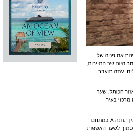
את פניה של
ום שר התיירות,
 עתה תועבר
 הכותל, שער
זי בעיר
הרכבל ינגיש אתרים בעלי חשיבות לאומית תיירותית. אורך המסלול המתוכנן של הרכבל הוא 1400 מטרים, והוא יעבור בין תחנה A במתחם
 C בהר ציון ומשם לתחנה D במבנה קדם בסמוך לשער האשפות