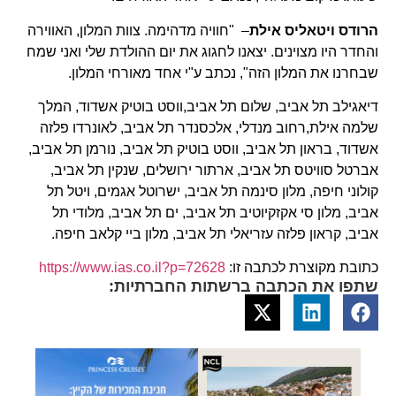
הרודס ויטאליס אילת
– "חוויה מדהימה. צוות המלון, האווירה
והחדר היו מצוינים. יצאנו לחגוג את יום ההולדת שלי ואני שמח
שבחרנו את המלון הזה", נכתב ע"י אחד מאורחי המלון.
דיאגילב תל אביב, שלום תל אביב,ווסט בוטיק אשדוד, המלך
שלמה אילת,רחוב מנדלי, אלכסנדר תל אביב, לאונרדו פלזה
אשדוד, בראון תל אביב, ווסט בוטיק תל אביב, נורמן תל אביב,
אברטל סוויטס תל אביב, ארתור ירושלים, שנקין תל אביב,
קולוני חיפה, מלון סינמה תל אביב, ישרוטל אגמים, ויטל תל
אביב, מלון סי אקזקיוטיב תל אביב, ים תל אביב, מלודי תל
אביב, קראון פלזה עזריאלי תל אביב, מלון ביי קלאב חיפה.
כתובת מקוצרת לכתבה זו:
https://www.ias.co.il?p=72628
שתפו את הכתבה ברשתות החברתיות: