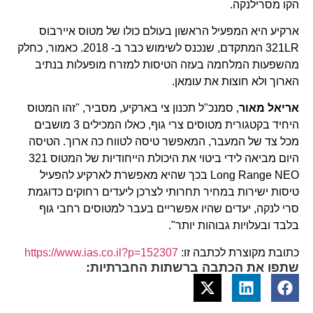
הקו מסרילנקה.
ארקיע היא המפעיל הראשון בעולם כולו של מטוס איירבוס
321LR המתקדם, שנכנס לשימוש כבר ב- 2018. כאמור, כחלק
מהשפעות המלחמה בעזה הטיסות למזרח מופעלות בנתיב
הארוך ולא חוצות את עומאן.
אריאל מאור
, סמנכ"ל תכנון צי בארקיע, מסביר, "זהו המטוס
היחיד בקטגורית מטוסים צרי גוף, כאלו המכילים 3 מושבים
מכל צד של המעבר, המאפשר טיסה לטווח כה ארוך. הטיסה
היום מביאה לידי ביטוי את היכולת הייחודיות של המטוס 321
Long Range NEO בכך שהיא מאפשרת לארקיע להפעיל
טיסות ישירות במחיר תחרותי לצרכן ליעדים רחוקים כדוגמת
סרי לנקה, יעדים שהיו אפשריים בעבר למטוסים רחבי גוף
בלבד ובעלויות גבוהות יותר".
כתובת מקוצרת לכתבה זו:
https://www.ias.co.il?p=152307
שתפו את הכתבה ברשתות החברתיות: