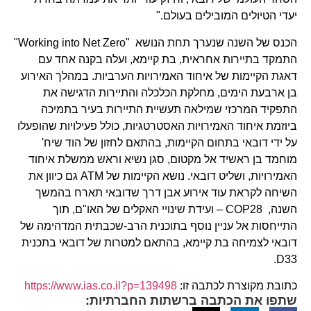
יעדי הטיולים המובילים בעולם."
הכנס של השנה שנערך תחת הנושא "Working into Net Zero"
התמקד בתיירות אחראית, בת קיימא, ועלה בקנה אחד עם
דאגת הקיימות של איחוד האמירויות הערביות. במהלך האירוע
בן ארבעת הימים, מחלקת הכלכלה והתיירות הדגישה את
התפקיד המרכזי שמילאה תעשיית התיירות בעיר בתמיכה
ביוזמת איחוד האמירויות האסטרטגיות, כולל פעילויות שהופעלו
על ידי דובאי בתחום הקיימות, בהתאם לחזון של הוד שיח'
מוחמד בן ראשיד אל מקטום, סגן נשיא וראש ממשלת איחוד
האמירויות, ושליט דובאי. נושא הקיימות של ATM גם כיוון את
השיחה לקראת עוד אירוע אבן דרך שדובאי תארח בהמשך
השנה, COP28 – ועידת שינויי האקלים של האו"ם, תוך
התייחסות אל עניין נוסף בתוכנית הרב-שכבתית המדהימה של
דובאי לצמיחה בת קיימא, בהתאם למטרות של דובאי בתכנית
D33.
כתובת מקוצרת לכתבה זו:
https://www.ias.co.il?p=139498
שתפו את הכתבה ברשתות החברתיות: