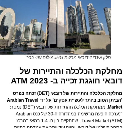
מלון אינדיגו דובאי מרשת IHG. צילום עוזי בכר
מחלקת הכלכלה והתיירות של
דובאי חוגגת זכייה ב-
2023
ATM
מחלקת הכלכלה והתיירות של דובאי (
DET
) זכתה בפרס
'הביתן הטוב ביותר לעשיית עסקים' על ידי
Arabian Travel
Market
.
ממחלקת הכלכלה והתיירות של דובאי (DET) נמסר:
"נערכה הופעה מרשימה במהדורה ה-30 של כנס Arabian
Travel Market (ATM), שהתקיים בין ה- 1-4 במאי במרכז
הסחר העולמי של דובאי, וחיזק עוד יותר את עמדתה בחזית