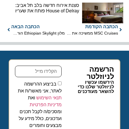
סצנת אירוח חדשה בלב תל אביב:
House of Delray פותח את שעריו
הכתבה הקודמת
הכתבה הבאה
MSC Cruises ממשיכה את שיתוף הפעולה עם Formula 1
מלון Ethiopian Skylight הורחב והושק בפתיחה חגיגית
הרשמה
לניוזלטר
הירשמו עכשיו
בביצוע ההרשמה
לניוזלטר שלנו כדי
לאתר, אני מאשר/ת את
להשאר מעודכנים
תנאי השימוש
ואת
מדיניות הפרטיות
ומסכים/ה לקבל תכנים
ועדכונים, כולל מידע על
מבצעים וחומרים